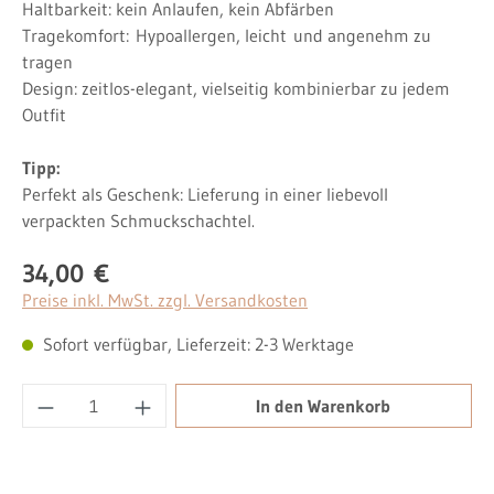
Haltbarkeit: kein Anlaufen, kein Abfärben
Tragekomfort:
Hypoallergen, leicht
und angenehm zu
tragen
Design: zeitlos-elegant, vielseitig kombinierbar zu jedem
Outfit
Tipp:
Perfekt als Geschenk: Lieferung in einer liebevoll
verpackten Schmuckschachtel.
34,00 €
Regulärer Preis:
Preise inkl. MwSt. zzgl. Versandkosten
Sofort verfügbar, Lieferzeit: 2-3 Werktage
Produkt Anzahl: Gib den gewünschten Wert ei
In den Warenkorb