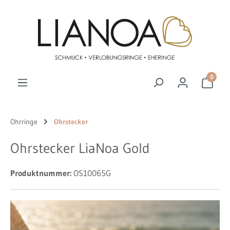
Zum Hauptinhalt springen
0
Ohrringe
Ohrstecker
Ohrstecker LiaNoa Gold
Produktnummer:
OS10065G