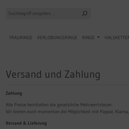
 Hauptinhalt springen
Zur Suche springen
Zur Hauptnavigation springen
TRAURINGE
VERLOBUNGSRINGE
RINGE
HALSKETTE
Versand und Zahlung
Zahlung
Alle Preise beinhalten die gesetzliche Mehrwertsteuer.
Wir bieten euch momentan die Möglichkeit mit Paypal, Klarna, 
Versand & Lieferung