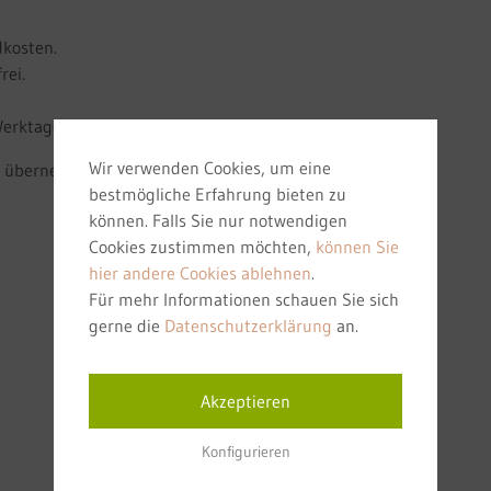
dkosten.
rei.
erktagen versendet.
Wir verwenden Cookies, um eine
ng übernehmt.
bestmögliche Erfahrung bieten zu
können. Falls Sie nur notwendigen
Cookies zustimmen möchten,
können Sie
hier andere Cookies ablehnen
.
Für mehr Informationen schauen Sie sich
gerne die
Datenschutzerklärung
an.
Akzeptieren
Konfigurieren