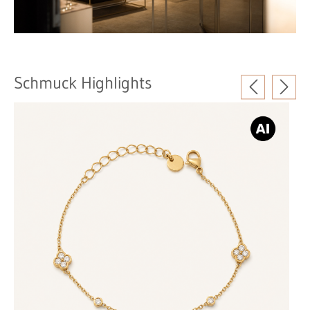
Schmuck Highlights
Produktgalerie überspringen