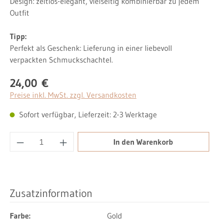
Design: zeitlos-elegant, vielseitig kombinierbar zu jedem
Outfit
Tipp:
Perfekt als Geschenk: Lieferung in einer liebevoll
verpackten Schmuckschachtel.
24,00 €
Regulärer Preis:
Preise inkl. MwSt. zzgl. Versandkosten
Sofort verfügbar, Lieferzeit: 2-3 Werktage
Produkt Anzahl: Gib den gewünschten Wert ei
In den Warenkorb
Zusatzinformation
Farbe:
Gold