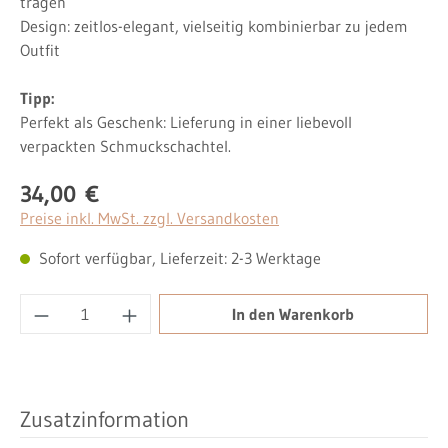
tragen
Design: zeitlos-elegant, vielseitig kombinierbar zu jedem
Outfit
Tipp:
Perfekt als Geschenk: Lieferung in einer liebevoll
verpackten Schmuckschachtel.
34,00 €
Regulärer Preis:
Preise inkl. MwSt. zzgl. Versandkosten
Sofort verfügbar, Lieferzeit: 2-3 Werktage
Produkt Anzahl: Gib den gewünschten Wert ei
In den Warenkorb
Zusatzinformation