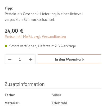
Tipp:
Perfekt als Geschenk: Lieferung in einer liebevoll
verpackten Schmuckschachtel.
24,00 €
Regulärer Preis:
Preise inkl. MwSt. zzgl. Versandkosten
Sofort verfügbar, Lieferzeit: 2-3 Werktage
Produkt Anzahl: Gib den gewünschten Wert ei
In den Warenkorb
Zusatzinformation
Farbe:
Silber
Material:
Edelstahl