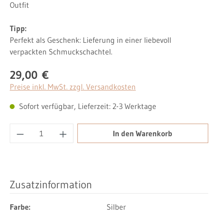
Outfit
Tipp:
Perfekt als Geschenk: Lieferung in einer liebevoll
verpackten Schmuckschachtel.
29,00 €
Regulärer Preis:
Preise inkl. MwSt. zzgl. Versandkosten
Sofort verfügbar, Lieferzeit: 2-3 Werktage
Produkt Anzahl: Gib den gewünschten Wert ei
In den Warenkorb
Zusatzinformation
Farbe:
Silber