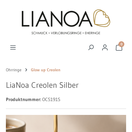
Zum Hauptinhalt springen
0
Ohrringe
Glow up Creolen
LiaNoa Creolen Silber
Produktnummer:
OC5191S