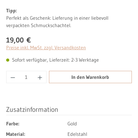
Tipp:
Perfekt als Geschenk: Lieferung in einer liebevoll
verpackten Schmuckschachtel.
19,00 €
Regulärer Preis:
Preise inkl. MwSt. zzgl. Versandkosten
Sofort verfügbar, Lieferzeit: 2-3 Werktage
Produkt Anzahl: Gib den gewünschten Wert ei
In den Warenkorb
Zusatzinformation
Farbe:
Gold
Material:
Edelstahl