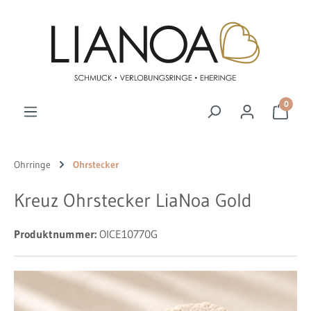
Zum Hauptinhalt springen
0
Ohrringe
Ohrstecker
Kreuz Ohrstecker LiaNoa Gold
Produktnummer:
OICE10770G