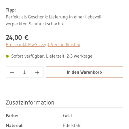
Tipp:
Perfekt als Geschenk: Lieferung in einer liebevoll
verpackten Schmuckschachtel.
24,00 €
Regulärer Preis:
Preise inkl. MwSt. zzgl. Versandkosten
Sofort verfügbar, Lieferzeit: 2-3 Werktage
Produkt Anzahl: Gib den gewünschten Wert ei
In den Warenkorb
Zusatzinformation
Farbe:
Gold
Material:
Edelstahl