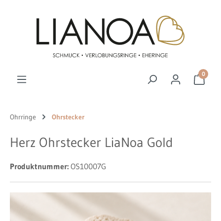
Zum Hauptinhalt springen
0
Ohrringe
Ohrstecker
Herz Ohrstecker LiaNoa Gold
Produktnummer:
OS10007G