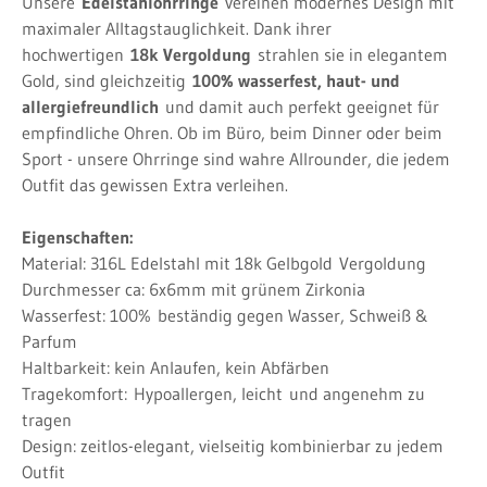
Unsere
Edelstahlohrringe
vereinen modernes Design mit
maximaler Alltagstauglichkeit. Dank ihrer
hochwertigen
18k Vergoldung
strahlen sie in elegantem
Gold, sind gleichzeitig
100% wasserfest, haut- und
allergiefreundlich
und damit auch perfekt geeignet für
empfindliche Ohren. Ob im Büro, beim Dinner oder beim
Sport - unsere Ohrringe sind wahre Allrounder, die jedem
Outfit das gewissen Extra verleihen.
Eigenschaften:
Material: 316L Edelstahl mit 18k Gelbgold
Vergoldung
Durchmesser ca: 6x6mm mit grünem Zirkonia
Wasserfest: 100%
beständig gegen Wasser, Schweiß &
Parfum
Haltbarkeit: kein Anlaufen, kein Abfärben
Tragekomfort:
Hypoallergen, leicht
und angenehm zu
tragen
Design: zeitlos-elegant, vielseitig kombinierbar zu jedem
Outfit