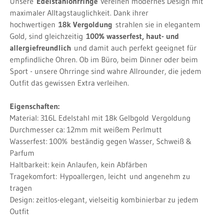
Unsere
Edelstahlohrringe
vereinen modernes Design mit
maximaler Alltagstauglichkeit. Dank ihrer
hochwertigen
18k Vergoldung
strahlen sie in elegantem
Gold, sind gleichzeitig
100% wasserfest, haut- und
allergiefreundlich
und damit auch perfekt geeignet für
empfindliche Ohren. Ob im Büro, beim Dinner oder beim
Sport - unsere Ohrringe sind wahre Allrounder, die jedem
Outfit das gewissen Extra verleihen.
Eigenschaften:
Material: 316L Edelstahl mit 18k Gelbgold
Vergoldung
Durchmesser ca: 12mm mit weißem Perlmutt
Wasserfest: 100%
beständig gegen Wasser, Schweiß &
Parfum
Haltbarkeit: kein Anlaufen, kein Abfärben
Tragekomfort:
Hypoallergen, leicht
und angenehm zu
tragen
Design: zeitlos-elegant, vielseitig kombinierbar zu jedem
Outfit