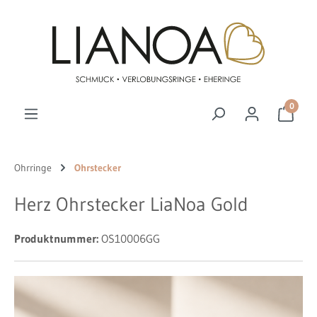
Zum Hauptinhalt springen
0
Ohrringe
Ohrstecker
Herz Ohrstecker LiaNoa Gold
Produktnummer:
OS10006GG