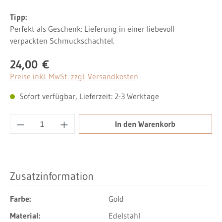
Tipp:
Perfekt als Geschenk: Lieferung in einer liebevoll
verpackten Schmuckschachtel.
24,00 €
Regulärer Preis:
Preise inkl. MwSt. zzgl. Versandkosten
Sofort verfügbar, Lieferzeit: 2-3 Werktage
Produkt Anzahl: Gib den gewünschten Wert ei
In den Warenkorb
Zusatzinformation
Farbe:
Gold
Material:
Edelstahl