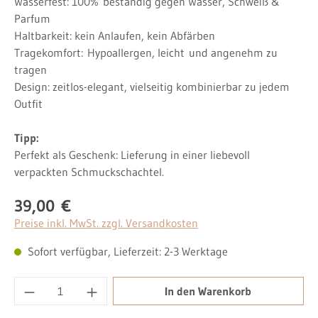
Wasserfest: 100%
beständig gegen Wasser, Schweiß &
Parfum
Haltbarkeit: kein Anlaufen, kein Abfärben
Tragekomfort:
Hypoallergen, leicht
und angenehm zu
tragen
Design: zeitlos-elegant, vielseitig kombinierbar zu jedem
Outfit
Tipp:
Perfekt als Geschenk: Lieferung in einer liebevoll
verpackten Schmuckschachtel.
39,00 €
Regulärer Preis:
Preise inkl. MwSt. zzgl. Versandkosten
Sofort verfügbar, Lieferzeit: 2-3 Werktage
Produkt Anzahl: Gib den gewünschten Wert ei
In den Warenkorb