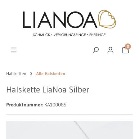
Zum Hauptinhalt springen
0
Halsketten
Alle Halsketten
Halskette LiaNoa Silber
Produktnummer:
KA10008S