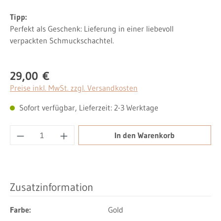
Tipp:
Perfekt als Geschenk: Lieferung in einer liebevoll
verpackten Schmuckschachtel.
29,00 €
Regulärer Preis:
Preise inkl. MwSt. zzgl. Versandkosten
Sofort verfügbar, Lieferzeit: 2-3 Werktage
Produkt Anzahl: Gib den gewünschten Wert ei
In den Warenkorb
Zusatzinformation
Farbe:
Gold