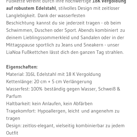
Fußkette vereint durch ihre hochwertige
18K Vergoldung
auf robustem Edelstahl
, stilvolles Design mit zeitloser
Langlebigkeit.
Dank der wasserfesten
Beschichtung
kannst du sie
jederzeit tragen - ob beim
Schwimmen, Duschen oder Sport. Abends
kombiniert
zu
deinem Lieblingssommerkleid und Sandalen oder in der
Mittagspause sportlich zu Jeans und Sneakern - unser
LiaNoa Fußkettchen lässt dich den ganzen Tag strahlen.
Eigenschaften:
Material: 316L Edelstahl mit 18 K Vergoldung
Kettenlänge: 20 cm + 5 cm Verlängerung
Wasserfest: 100%
beständig gegen Wasser, Schweiß &
Parfum
Haltbarkeit: kein Anlaufen, kein Abfärben
Tragekomfort:
Hypoallergen, leicht
und angenehm zu
tragen
Design: zeitlos-elegant, vielseitig kombinierbar zu jedem
Outfit