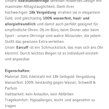
Unsere
Edelstahlohrringe
vereinen modernes Design mit
maximaler Alltagstauglichkeit. Dank ihrer
hochwertigen
18k Vergoldung
strahlen sie in elegantem
Gold, sind gleichzeitig
100% wasserfest, haut- und
allergiefreundlich
und damit auch perfekt geeignet für
empfindliche Ohren. Ob im Büro, beim Dinner oder beim
Sport - unsere Ohrringe sind wahre Allrounder, die jedem
Outfit das gewissen Extra verleihen.
Unser
Earcuff
ist ein
Schmuckstück, das man sich ans Ohr
klemmt.
Durch leichtes Biegen ist es individuell einstell-
und anpassbar.
Eigenschaften:
Material: 316L Edelstahl mit 18k Gelbgold
Vergoldung
Wasserfest: 100%
beständig gegen Wasser, Schweiß &
Parfum
Haltbarkeit: kein Anlaufen, kein Abfärben
Tragekomfort:
Hypoallergen, leicht
und angenehm zu
tragen