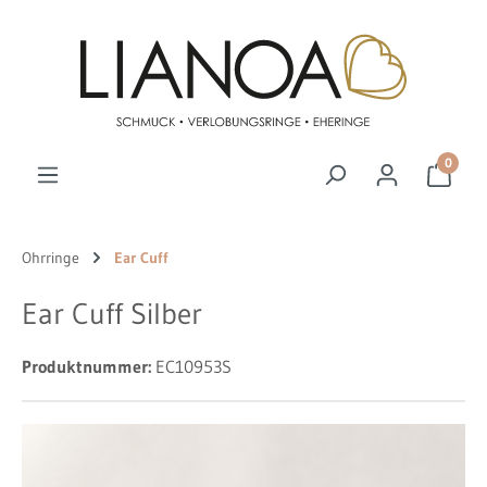
Zum Hauptinhalt springen
0
Ohrringe
Ear Cuff
Ear Cuff Silber
Produktnummer:
EC10953S