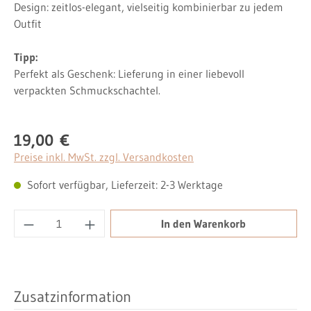
Design: zeitlos-elegant, vielseitig kombinierbar zu jedem
Outfit
Tipp:
Perfekt als Geschenk: Lieferung in einer liebevoll
verpackten Schmuckschachtel.
19,00 €
Regulärer Preis:
Preise inkl. MwSt. zzgl. Versandkosten
Sofort verfügbar, Lieferzeit: 2-3 Werktage
Produkt Anzahl: Gib den gewünschten Wert ei
In den Warenkorb
Zusatzinformation