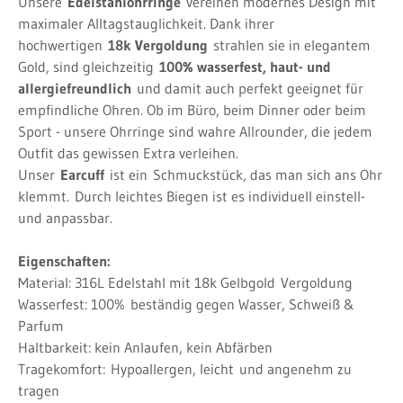
Unsere
Edelstahlohrringe
vereinen modernes Design mit
maximaler Alltagstauglichkeit. Dank ihrer
hochwertigen
18k Vergoldung
strahlen sie in elegantem
Gold, sind gleichzeitig
100% wasserfest, haut- und
allergiefreundlich
und damit auch perfekt geeignet für
empfindliche Ohren. Ob im Büro, beim Dinner oder beim
Sport - unsere Ohrringe sind wahre Allrounder, die jedem
Outfit das gewissen Extra verleihen.
Unser
Earcuff
ist ein
Schmuckstück, das man sich ans Ohr
klemmt.
Durch leichtes Biegen ist es individuell einstell-
und anpassbar.
Eigenschaften:
Material: 316L Edelstahl mit 18k Gelbgold
Vergoldung
Wasserfest: 100%
beständig gegen Wasser, Schweiß &
Parfum
Haltbarkeit: kein Anlaufen, kein Abfärben
Tragekomfort:
Hypoallergen, leicht
und angenehm zu
tragen