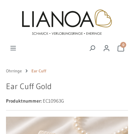
Zum Hauptinhalt springen
0
Ohrringe
Ear Cuff
Ear Cuff Gold
Produktnummer:
EC10963G