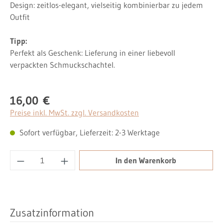
Design: zeitlos-elegant, vielseitig kombinierbar zu jedem
Outfit
Tipp:
Perfekt als Geschenk: Lieferung in einer liebevoll
verpackten Schmuckschachtel.
16,00 €
Regulärer Preis:
Preise inkl. MwSt. zzgl. Versandkosten
Sofort verfügbar, Lieferzeit: 2-3 Werktage
Produkt Anzahl: Gib den gewünschten Wert ei
In den Warenkorb
Zusatzinformation