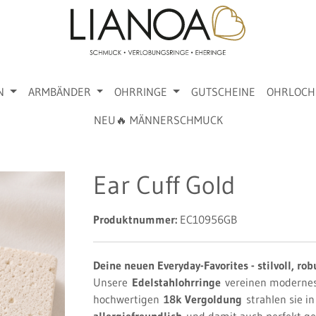
N
ARMBÄNDER
OHRRINGE
GUTSCHEINE
OHRLOCH
NEU🔥 MÄNNERSCHMUCK
Ear Cuff Gold
Produktnummer:
EC10956GB
Deine neuen Everyday-Favorites - stilvoll, ro
Unsere
Edelstahlohrringe
vereinen modernes 
hochwertigen
18k Vergoldung
strahlen sie i
allergiefreundlich
und damit auch perfekt ge