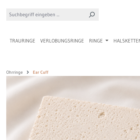
 Hauptinhalt springen
Zur Suche springen
Zur Hauptnavigation springen
TRAURINGE
VERLOBUNGSRINGE
RINGE
HALSKETTE
Ohrringe
Ear Cuff