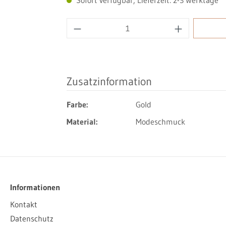
Produkt Anzahl: Gib den gewüns
Zusatzinformation
Farbe:
Gold
Material:
Modeschmuck
Informationen
Kontakt
Datenschutz