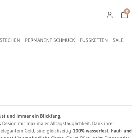
0
STECHEN
PERMANENT SCHMUCK
FUSSKETTEN
SALE
bust und immer ein Blickfang.
Design mit maximaler Alltagstauglichkeit. Dank ihrer
n elegantem Gold, sind gleichzeitig
100% wasserfest, haut- und
eignet für empfindliche Ohren. Ob im Büro, beim Dinner oder