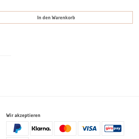
chten Wert ein oder benutze die Schaltfläch
In den Warenkorb
Wir akzeptieren