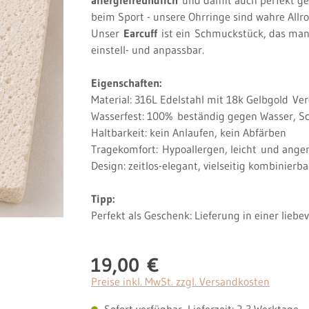
beim Sport - unsere Ohrringe sind wahre Allro
Unser
Earcuff
ist ein
Schmuckstück, das man
einstell- und anpassbar.
Eigenschaften:
Material: 316L Edelstahl mit 18k Gelbgold
Ver
Wasserfest: 100%
beständig gegen Wasser, S
Haltbarkeit: kein Anlaufen, kein Abfärben
Tragekomfort:
Hypoallergen, leicht
und ange
Design: zeitlos-elegant, vielseitig kombinierb
Tipp:
Perfekt als Geschenk: Lieferung in einer lieb
19,00 €
Regulärer Preis:
Preise inkl. MwSt. zzgl. Versandkosten
Sofort verfügbar, Lieferzeit: 2-3 Werktage