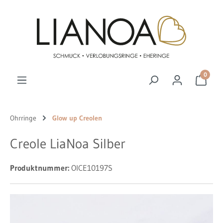
Zum Hauptinhalt springen
0
Ohrringe
Glow up Creolen
Creole LiaNoa Silber
Produktnummer:
OICE10197S