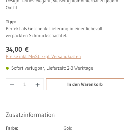
Design: zeitlos-elegant, vielseitig kombinierbar zu jedem
Outfit
Tipp:
Perfekt als Geschenk: Lieferung in einer liebevoll
verpackten Schmuckschachtel.
34,00 €
Regulärer Preis:
Preise inkl. MwSt. zzgl. Versandkosten
Sofort verfügbar, Lieferzeit: 2-3 Werktage
Produkt Anzahl: Gib den gewünschten Wert ei
In den Warenkorb
Zusatzinformation
Farbe:
Gold