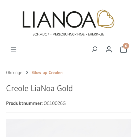
Zum Hauptinhalt springen
0
Ohrringe
Glow up Creolen
Creole LiaNoa Gold
Produktnummer:
OC10026G