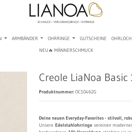
N
ARMBÄNDER
OHRRINGE
GUTSCHEINE
OHRLOCH
NEU🔥 MÄNNERSCHMUCK
Creole LiaNoa Basi
Produktnummer:
OC10462G
Deine neuen Everyday-Favorites - stilvoll, ro
Unsere
Edelstahlohrringe
vereinen modernes 
hochwertigen
18k Vergoldung
strahlen sie i