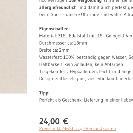
allergiefreundlich
und damit auch perfekt ge
beim Sport - unsere Ohrringe sind wahre Allro
Eigenschaften:
Material: 316L Edelstahl mit 18k Gelbgold
Ver
Durchmesser ca: 18mm
Breite ca: 2mm
Wasserfest: 100%
beständig gegen Wasser, S
Haltbarkeit: kein Anlaufen, kein Abfärben
Tragekomfort:
Hypoallergen, leicht
und ange
Design: zeitlos-elegant, vielseitig kombinierb
Tipp:
Perfekt als Geschenk: Lieferung in einer lieb
24,00 €
Regulärer Preis:
Preise inkl. MwSt. zzgl. Versandkosten