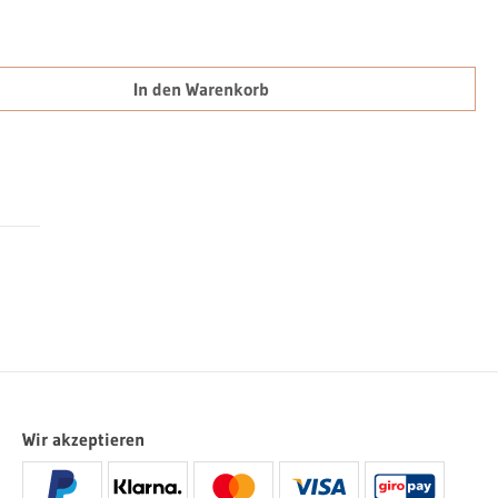
chten Wert ein oder benutze die Schaltfläch
In den Warenkorb
Wir akzeptieren