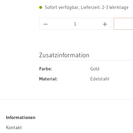
Sofort verfügbar, Lieferzeit: 2-3 Werktage
Produkt Anzahl: Gib den gewüns
Zusatzinformation
Farbe:
Gold
Material:
Edelstahl
Informationen
Kontakt