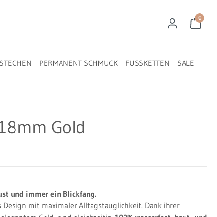
0
STECHEN
PERMANENT SCHMUCK
FUSSKETTEN
SALE
c 18mm Gold
bust und immer ein Blickfang.
Design mit maximaler Alltagstauglichkeit. Dank ihrer
n elegantem Gold, sind gleichzeitig
100% wasserfest, haut- und