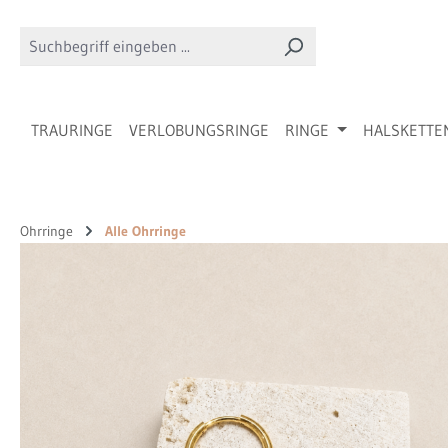
 Hauptinhalt springen
Zur Suche springen
Zur Hauptnavigation springen
TRAURINGE
VERLOBUNGSRINGE
RINGE
HALSKETTE
Ohrringe
Alle Ohrringe