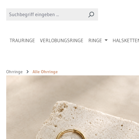
 Hauptinhalt springen
Zur Suche springen
Zur Hauptnavigation springen
TRAURINGE
VERLOBUNGSRINGE
RINGE
HALSKETTE
Ohrringe
Alle Ohrringe