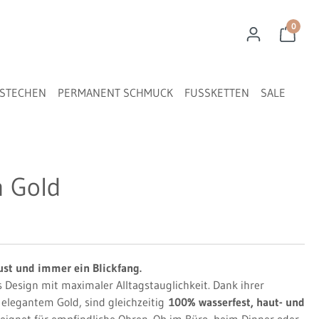
0
STECHEN
PERMANENT SCHMUCK
FUSSKETTEN
SALE
 Gold
bust und immer ein Blickfang.
Design mit maximaler Alltagstauglichkeit. Dank ihrer
n elegantem Gold, sind gleichzeitig
100% wasserfest, haut- und
eignet für empfindliche Ohren. Ob im Büro, beim Dinner oder