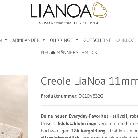
N
ARMBÄNDER
OHRRINGE
GUTSCHEINE
OHRLOCH
NEU🔥 MÄNNERSCHMUCK
Creole LiaNoa 11mm
Produktnummer:
OC104632G
Deine neuen Everyday-Favorites - stilvoll, ro
Unsere
Edelstahlohrringe
vereinen modernes 
hochwertigen
18k Vergoldung
strahlen sie i
allergiefreundlich
und damit auch perfekt ge