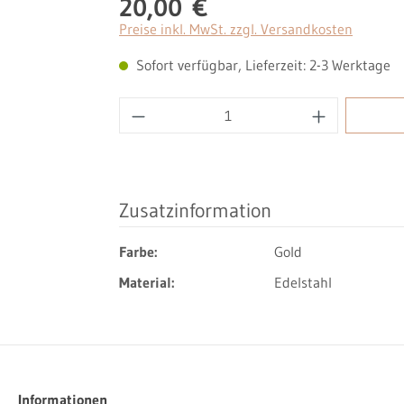
20,00 €
Regulärer Preis:
Preise inkl. MwSt. zzgl. Versandkosten
Sofort verfügbar, Lieferzeit: 2-3 Werktage
Produkt Anzahl: Gib den gewüns
Zusatzinformation
Farbe:
Gold
Material:
Edelstahl
Informationen