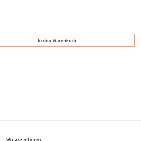
chten Wert ein oder benutze die Schaltfläch
In den Warenkorb
Wir akzeptieren