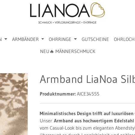
N
ARMBÄNDER
OHRRINGE
GUTSCHEINE
OHRLOCH
NEU🔥 MÄNNERSCHMUCK
Armband LiaNoa Sil
Produktnummer:
AICE3455S
Minimalistisches Design trifft auf luxuriösen 
Unser
Armband aus hochwertigem Edelstahl
vom Casual-Look bis zum eleganten Abendsty
überzeugt es durch Langlebigkeit und zeitlose