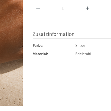
Produkt Anzahl: Gib den gewüns
Zusatzinformation
Farbe:
Silber
Material:
Edelstahl