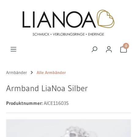
Zum Hauptinhalt springen
0
Armbänder
Alle Armbänder
Armband LiaNoa Silber
Produktnummer:
AICE11603S