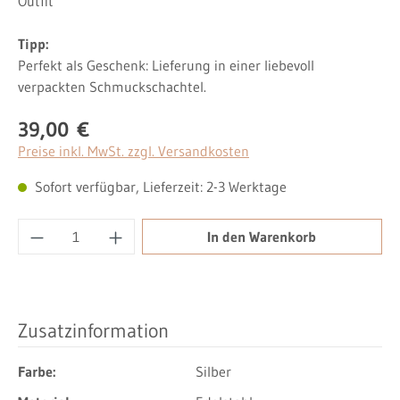
Outfit
Tipp:
Perfekt als Geschenk: Lieferung in einer liebevoll
verpackten Schmuckschachtel.
39,00 €
Regulärer Preis:
Preise inkl. MwSt. zzgl. Versandkosten
Sofort verfügbar, Lieferzeit: 2-3 Werktage
Produkt Anzahl: Gib den gewünschten Wert ei
In den Warenkorb
Zusatzinformation
Farbe:
Silber