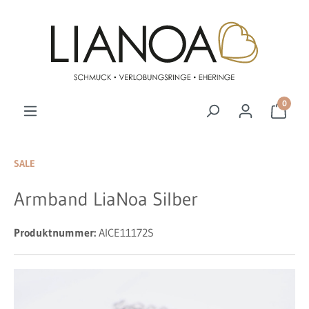
Zum Hauptinhalt springen
0
SALE
Armband LiaNoa Silber
Produktnummer:
AICE11172S