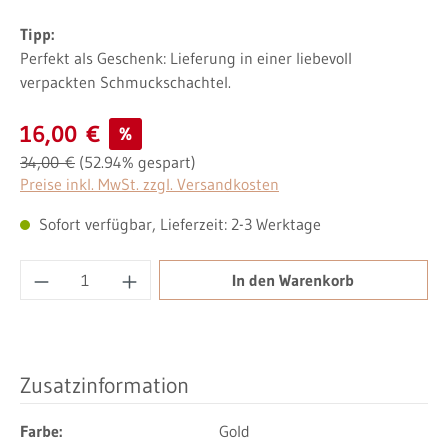
Tipp:
Perfekt als Geschenk: Lieferung in einer liebevoll
verpackten Schmuckschachtel.
Verkaufspreis:
16,00 €
%
Regulärer Preis:
34,00 €
(52.94% gespart)
Preise inkl. MwSt. zzgl. Versandkosten
Sofort verfügbar, Lieferzeit: 2-3 Werktage
Produkt Anzahl: Gib den gewünschten Wert ei
In den Warenkorb
Zusatzinformation
Farbe:
Gold