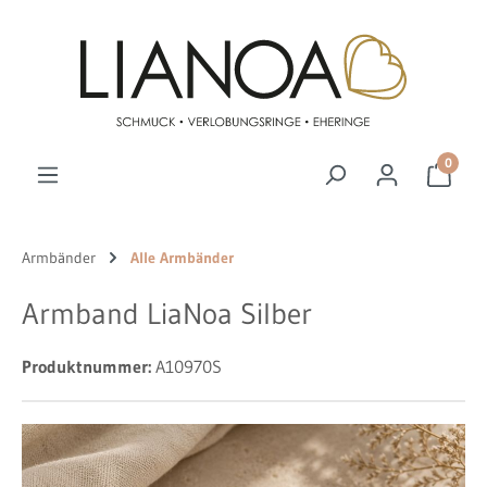
Zum Hauptinhalt springen
0
Armbänder
Alle Armbänder
Armband LiaNoa Silber
Produktnummer:
A10970S