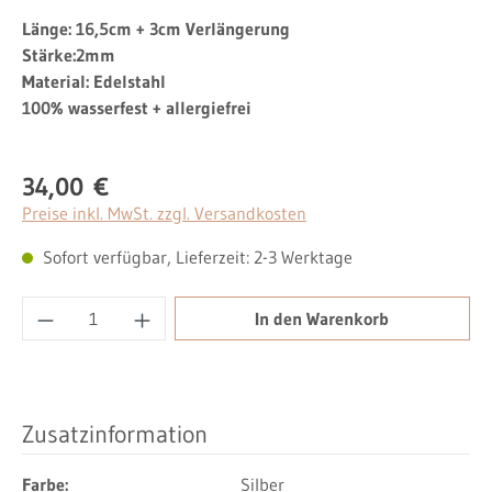
Länge: 16,5cm + 3cm Verlängerung
Stärke:2mm
Material: Edelstahl
100% wasserfest + allergiefrei
34,00 €
Regulärer Preis:
Preise inkl. MwSt. zzgl. Versandkosten
Sofort verfügbar, Lieferzeit: 2-3 Werktage
Produkt Anzahl: Gib den gewünschten Wert ei
In den Warenkorb
Zusatzinformation
Farbe:
Silber