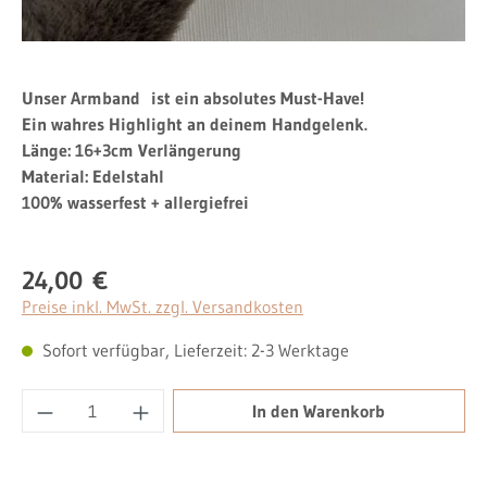
Unser Armband ist ein absolutes Must-Have!
Ein wahres Highlight an deinem Handgelenk.
Länge: 16+3cm Verlängerung
Material: Edelstahl
100% wasserfest + allergiefrei
24,00 €
Regulärer Preis:
Preise inkl. MwSt. zzgl. Versandkosten
Sofort verfügbar, Lieferzeit: 2-3 Werktage
Produkt Anzahl: Gib den gewünschten Wert ei
In den Warenkorb