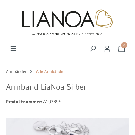
Zum Hauptinhalt springen
0
Armbänder
Alle Armbänder
Armband LiaNoa Silber
Produktnummer:
A10389S