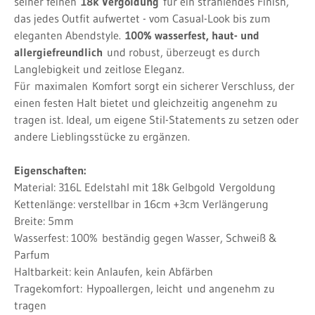
seiner feinen
18k Vergoldung
für ein strahlendes Finish,
das jedes Outfit aufwertet - vom Casual-Look bis zum
eleganten Abendstyle.
100% wasserfest, haut- und
allergiefreundlich
und robust, überzeugt es durch
Langlebigkeit und zeitlose Eleganz.
Für
maximalen
Komfort sorgt ein sicherer Verschluss, der
einen festen Halt bietet und gleichzeitig angenehm zu
tragen ist. Ideal, um eigene Stil-Statements zu setzen oder
andere Lieblingsstücke zu ergänzen.
Eigenschaften:
Material: 316L Edelstahl mit 18k Gelbgold
Vergoldung
Kettenlänge: verstellbar in 16cm +3cm Verlängerung
Breite: 5mm
Wasserfest: 100%
beständig gegen Wasser, Schweiß &
Parfum
Haltbarkeit: kein Anlaufen, kein Abfärben
Tragekomfort:
Hypoallergen, leicht
und angenehm zu
tragen