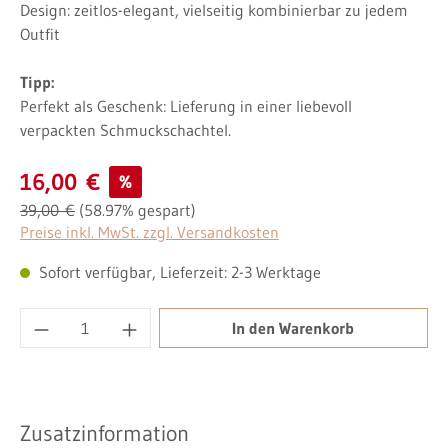
Design: zeitlos-elegant, vielseitig kombinierbar zu jedem
Outfit
Tipp:
Perfekt als Geschenk: Lieferung in einer liebevoll
verpackten Schmuckschachtel.
Verkaufspreis:
16,00 €
%
Regulärer Preis:
39,00 €
(58.97% gespart)
Preise inkl. MwSt. zzgl. Versandkosten
Sofort verfügbar, Lieferzeit: 2-3 Werktage
Produkt Anzahl: Gib den gewünschten Wert ei
In den Warenkorb
Zusatzinformation