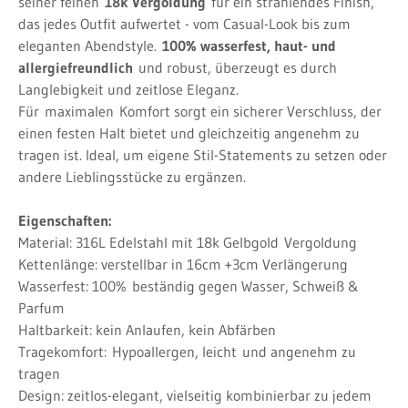
seiner feinen
18k Vergoldung
für ein strahlendes Finish,
das jedes Outfit aufwertet - vom Casual-Look bis zum
eleganten Abendstyle.
100% wasserfest, haut- und
allergiefreundlich
und robust, überzeugt es durch
Langlebigkeit und zeitlose Eleganz.
Für
maximalen
Komfort sorgt ein sicherer Verschluss, der
einen festen Halt bietet und gleichzeitig angenehm zu
tragen ist. Ideal, um eigene Stil-Statements zu setzen oder
andere Lieblingsstücke zu ergänzen.
Eigenschaften:
Material: 316L Edelstahl mit 18k Gelbgold
Vergoldung
Kettenlänge: verstellbar in 16cm +3cm Verlängerung
Wasserfest: 100%
beständig gegen Wasser, Schweiß &
Parfum
Haltbarkeit: kein Anlaufen, kein Abfärben
Tragekomfort:
Hypoallergen, leicht
und angenehm zu
tragen
Design: zeitlos-elegant, vielseitig kombinierbar zu jedem