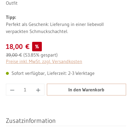
Outfit
Tipp:
Perfekt als Geschenk: Lieferung in einer liebevoll
verpackten Schmuckschachtel.
Verkaufspreis:
18,00 €
%
Regulärer Preis:
39,00 €
(53.85% gespart)
Preise inkl. MwSt. zzgl. Versandkosten
Sofort verfügbar, Lieferzeit: 2-3 Werktage
Produkt Anzahl: Gib den gewünschten Wert ei
In den Warenkorb
Zusatzinformation