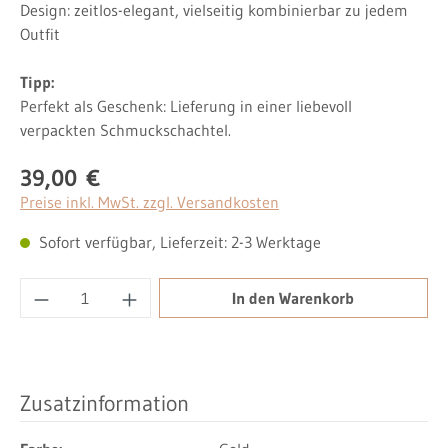
Design: zeitlos-elegant, vielseitig kombinierbar zu jedem
Outfit
Tipp:
Perfekt als Geschenk: Lieferung in einer liebevoll
verpackten Schmuckschachtel.
39,00 €
Regulärer Preis:
Preise inkl. MwSt. zzgl. Versandkosten
Sofort verfügbar, Lieferzeit: 2-3 Werktage
Produkt Anzahl: Gib den gewünschten Wert ei
In den Warenkorb
Zusatzinformation