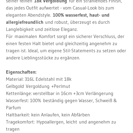
seiner feinen
18k Vergoldung
für ein strahlendes Finish,
das jedes Outfit aufwertet - vom Casual-Look bis zum
eleganten Abendstyle.
100% wasserfest, haut- und
allergiefreundlich
und robust, überzeugt es durch
Langlebigkeit und zeitlose Eleganz.
Für
maximalen
Komfort sorgt ein sicherer Verschluss, der
einen festen Halt bietet und gleichzeitig angenehm zu
tragen ist. Ideal, um eigene Stil-Statements zu setzen oder
andere Lieblingsstücke zu ergänzen.
Eigenschaften:
Material: 316L Edelstahl mit 18k
Gelbgold
Vergoldung
+Perlmut
Kettenlänge: verstellbar in 16cm +3cm Verlängerung
Wasserfest: 100%
beständig gegen Wasser, Schweiß &
Parfum
Haltbarkeit: kein Anlaufen, kein Abfärben
Tragekomfort:
Hypoallergen, leicht
und angenehm zu
tragen