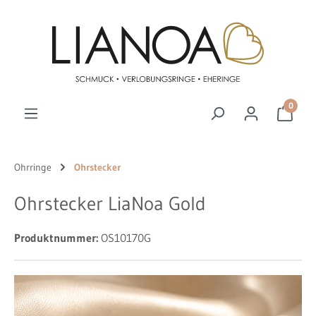
Zum Hauptinhalt springen
0
Ohrringe
Ohrstecker
Ohrstecker LiaNoa Gold
Produktnummer:
OS10170G