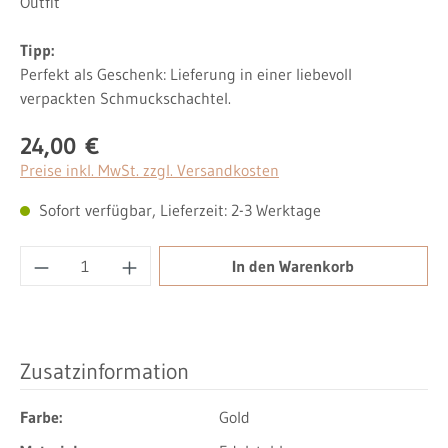
Outfit
Tipp:
Perfekt als Geschenk: Lieferung in einer liebevoll
verpackten Schmuckschachtel.
24,00 €
Regulärer Preis:
Preise inkl. MwSt. zzgl. Versandkosten
Sofort verfügbar, Lieferzeit: 2-3 Werktage
Produkt Anzahl: Gib den gewünschten Wert ei
In den Warenkorb
Zusatzinformation
Farbe:
Gold